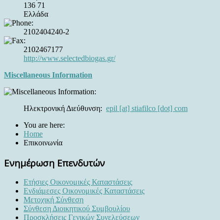
136 71
Ελλάδα
2102404240-2
2102467177
http://www.selectedbiogas.gr/
Miscellaneous Information
Ηλεκτρονική Διεύθυνση:
epil [at] stiafilco [dot] com
You are here:
Home
Επικοινωνία
Ενημέρωση Επενδυτών
Ετήσιες Οικονομικές Καταστάσεις
Ενδιάμεσες Οικονομικές Καταστάσεις
Μετοχική Σύνθεση
Σύνθεση Διοικητικού Συμβουλίου
Προσκλήσεις Γενικών Συνελεύσεων